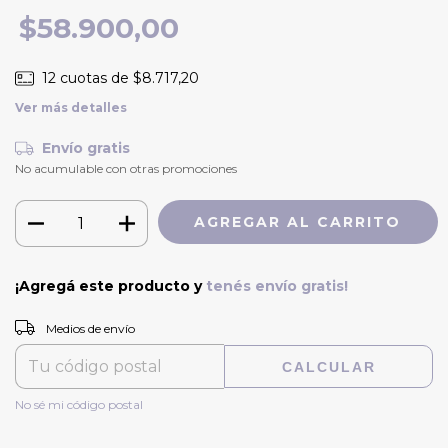
$58.900,00
12
cuotas de
$8.717,20
Ver más detalles
Envío gratis
No acumulable con otras promociones
¡Agregá este producto y
tenés envío gratis!
CAMBIAR CP
Entregas para el CP:
Medios de envío
CALCULAR
No sé mi código postal