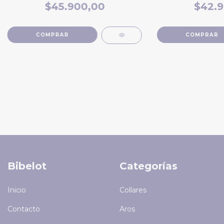
$45.900,00
$42.9
Bibelot
Categorías
Inicio
Collares
Contacto
Aros