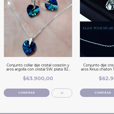
Conjunto collar dije cristal corazón y
Conjunto dije cris
aros argolla con cristal SW. plata 925
aros Xirius chaton
Bermudablue
plat
$63.900,00
$62.9