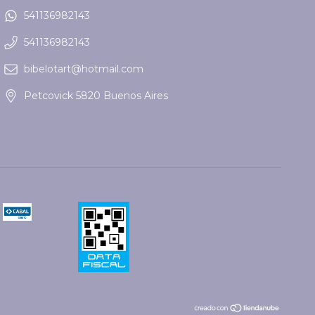
541136982143
541136982143
bibelotart@hotmail.com
Petcovick 5820 Buenos Aires