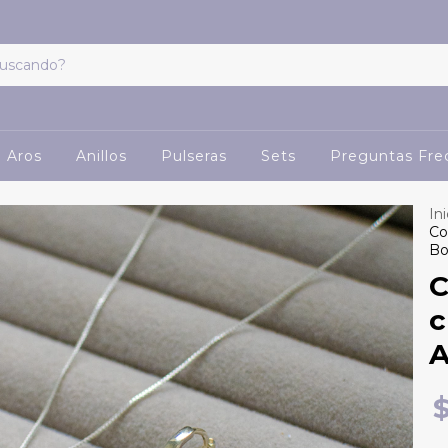
Aros
Anillos
Pulseras
Sets
Preguntas Fre
Ini
Co
Bo
C
c
A