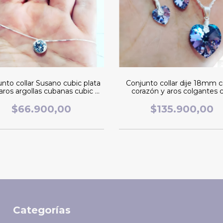
nto collar Susano cubic plata
Conjunto collar dije 18mm cr
 aros argollas cubanas cubic y
corazón y aros colgantes 
plata 925
cristal SW. 10mm plata 925 
Vitral Light
$66.900,00
$135.900,00
Categorías