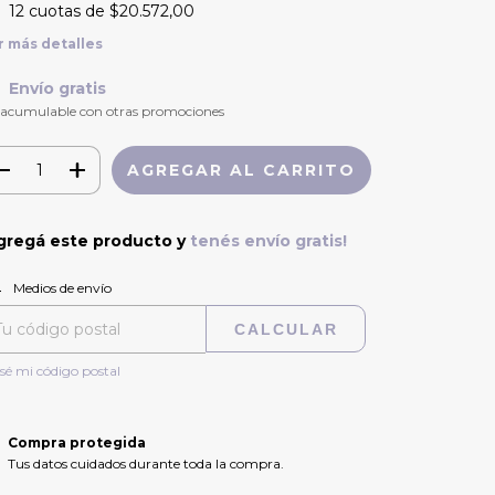
12
cuotas de
$20.572,00
r más detalles
Envío gratis
 acumulable con otras promociones
gregá este producto y
tenés envío gratis!
CAMBIAR CP
regas para el CP:
Medios de envío
CALCULAR
sé mi código postal
Compra protegida
Tus datos cuidados durante toda la compra.