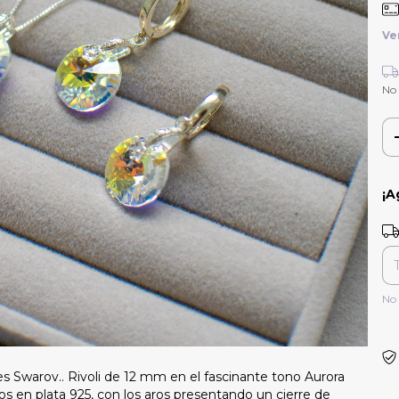
Ve
No
¡A
Ent
No 
es Swarov.. Rivoli de 12 mm en el fascinante tono Aurora
s en plata 925, con los aros presentando un cierre de