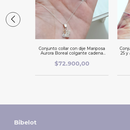
istal corazón
Conjunto collar con dije Mariposa
Conju
tal SW. plata
Aurora Boreal colgante cadena
25 y
blue
plata 925 y aros SW. pasantes AB
,00
$72.900,00
Bibelot