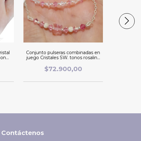
istal
Conjunto pulseras combinadas en
Conjunto c
con
juego Cristales SW. tonos rosaline
Susano cubi
lila
y transparente con plata 925.
$72.900,00
$6
Contáctenos