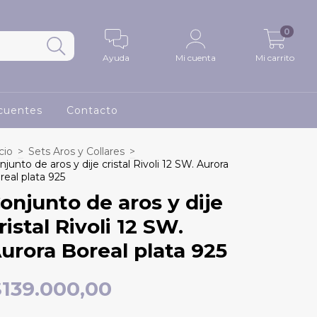
0
Ayuda
Mi cuenta
Mi carrito
cuentes
Contacto
cio
>
Sets Aros y Collares
>
njunto de aros y dije cristal Rivoli 12 SW. Aurora
real plata 925
onjunto de aros y dije
ristal Rivoli 12 SW.
urora Boreal plata 925
$139.000,00