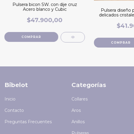
Pulsera bicon SW. con dije cruz
Acero blanco y Cubic
Pulsera diseño p
delicados cristal
$47.900,00
$41.9
Bibelot
Categorías
Inicio
Collares
Contacto
Aros
Preguntas Frecuentes
Anillos
Pulseras