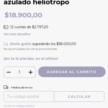
azulado heliotropo
$18.900,00
12
cuotas de
$2.797,20
Ver más detalles
Envío gratis
superando los
$58.000,00
No acumulable con otras promociones
¡No te lo pierdas, es el último!
CAMBIAR CP
Entregas para el CP:
Medios de envío
CALCULAR
No sé mi código postal