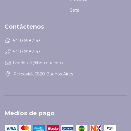
Sets
Contáctenos
541136982143
541136982143
bibelotart@hotmail.com
Petcovick 5820 Buenos Aires
Medios de pago